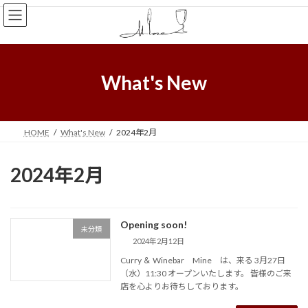
コ
ナ
ン
ビ
テ
ゲ
ン
ー
ツ
シ
へ
ョ
What's New
ス
ン
キ
に
ッ
移
プ
動
HOME
What's New
2024年2月
2024年2月
Opening soon!
未分類
2024年2月12日
Curry ＆ Winebar Mine は、来る 3月27日
（水）11:30 オープンいたします。 皆様のご来
店を心よりお待ちしております。