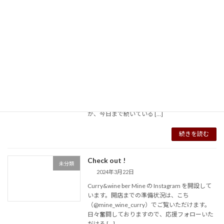
して活躍する高橋シェフを迎えての特別な一夜
&#x1f3 […]
続きを読む
Mine 2nd Anniversary
未分類
2026年3月18日
Mine 2nd Anniversary
2026年3月27日、
北参道のカレーワインバー Mine は2周年を迎え
ます。 この小さなカウンターから始まった物語
が、今日まで続いている […]
続きを読む
Check out !
未分類
2024年3月22日
Curry&wine ber Mine の Instagram を開設して
います。開店までの準備状況は、こち
（@mine_wine_curry）でご覧いただけます。
日々奮闘しておりますので、応援フォローいた
だける […]